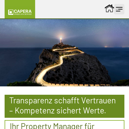
Zum Inhalt springen
Transparenz schafft Vertrauen
– Kompetenz sichert Werte.
Ihr Property Manager für