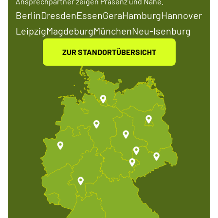
Ansprechpartner zeigen Präsenz und Nähe.
Berlin
Dresden
Essen
Gera
Hamburg
Hannover
Leipzig
Magdeburg
München
Neu-Isenburg
ZUR STANDORTÜBERSICHT